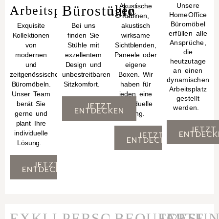
Unsere
Akustische
Bürostühle
Arbeitsplatzlösungen
HomeOffice
Kabinen,
Büromöbel
Exquisite
Bei uns
akustisch
erfüllen alle
Kollektionen
finden Sie
wirksame
Ansprüche,
von
Stühle mit
Sichtblenden,
die
modernen
exzellentem
Paneele oder
heutzutage
und
Design und
eigene
an einen
zeitgenössischen
unbestreitbaren
Boxen. Wir
dynamischen
Büromöbeln.
Sitzkomfort.
haben für
Arbeitsplatz
Unser Team
jeden eine
gestellt
berät Sie
individuelle
JETZT
werden.
ENTDECKEN
gerne und
Lösung.
plant Ihre
JETZT
ENTDECK
individuelle
JETZT
ENTDECKEN
Lösung.
JETZT
ENTDECKEN
EXKLUSIVE
PERSONALISIERTE
BEQUEM
GESU