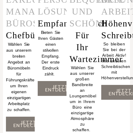
MANAGEMENT
LÖSUNGEN
UND
ARBEI
BÜROS
Empfangsbereich
SCHÖN
Höhenve
Bieten Sie
Chefbüro
Für
Schreib
Ihren Gästen
So bleiben
Wählen Sie
einen
Ihr
Sie bei der
aus unserem
stilvollen
Arbeit Aktiv!
breiten
Empfang.
Wartezimmer
Mit unseren
Angebot an
Der erste
Schreibtischen
Wählen Sie
Büromöbeln
Eindruck
mit
aus unserer
für
zählt.
Höhenverstellu
großen
Führungskräfte,
Bandbreite
um Ihren
JETZT
ENTDECKEN
JETZT
an
eigenen
ENTDECK
Loungemöbel
einzigartigen
um in Ihrem
Arbeitsplatz
Büro eine
zu schaffen.
einzigartige
Atmosphäre
JETZT
zu
ENTDECKEN
schaffen.