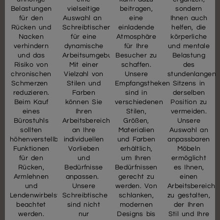
Belastungen
vielseitige
beitragen,
sondern
für den
Auswahl an
eine
Ihnen auch
Rücken und
Schreibtischen
einladende
helfen, die
Nacken
für eine
Atmosphäre
körperliche
verhindern
dynamische
für Ihre
und mentale
und das
Arbeitsumgebung.
Besucher zu
Belastung
Risiko von
Mit einer
schaffen.
des
chronischen
Vielzahl von
Unsere
stundenlangen
Schmerzen
Stilen und
Empfangstheken
Sitzens in
reduzieren.
Farben
sind in
derselben
Beim Kauf
können Sie
verschiedenen
Position zu
eines
Ihren
Stilen,
vermeiden.
Bürostuhls
Arbeitsbereich
Größen,
Unsere
sollten
an Ihre
Materialien
Auswahl an
höhenverstellbare
individuellen
und Farben
anpassbaren
Funktionen
Vorlieben
erhältlich,
Möbeln
für den
und
um Ihren
ermöglicht
Rücken,
Bedürfnisse
Bedürfnissen
es Ihnen,
Armlehnen
anpassen.
gerecht zu
einen
und
Unsere
werden. Von
Arbeitsbereich
Lendenwirbelstütze
Schreibtische
schlanken,
zu gestalten,
beachtet
sind nicht
modernen
der Ihren
werden.
nur
Designs bis
Stil und Ihre