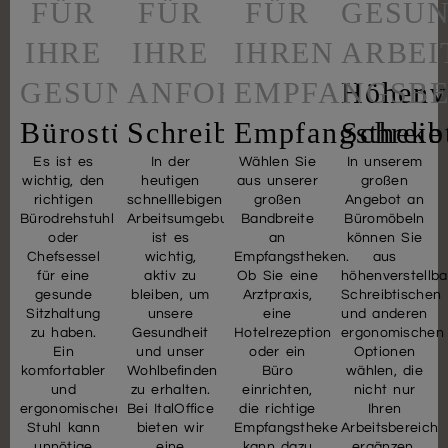
FÜR
FÜR
FÜR
GESU
IHRE
IHRE
IHREN
ARBEI
GESUNDHEIT
ANFORDERUNGEN
EMPFANGSBE
Höhenve
Bürostühle
Schreibtische
Empfangstheke
Schreib
Es ist es
In der
Wählen Sie
In unserem
wichtig, den
heutigen
aus unserer
großen
richtigen
schnelllebigen
großen
Angebot an
Bürodrehstuhl
Arbeitsumgebung
Bandbreite
Büromöbeln
oder
ist es
an
können Sie
Chefsessel
wichtig,
Empfangstheken.
aus
für eine
aktiv zu
Ob Sie eine
höhenverstellb
gesunde
bleiben, um
Arztpraxis,
Schreibtischen
Sitzhaltung
unsere
eine
und anderen
zu haben.
Gesundheit
Hotelrezeption
ergonomischen
Ein
und unser
oder ein
Optionen
komfortabler
Wohlbefinden
Büro
wählen, die
und
zu erhalten.
einrichten,
nicht nur
ergonomischer
Bei ItalOffice
die richtige
Ihren
Stuhl kann
bieten wir
Empfangstheke
Arbeitsbereich
unnötige
eine
kann dazu
ergänzen,