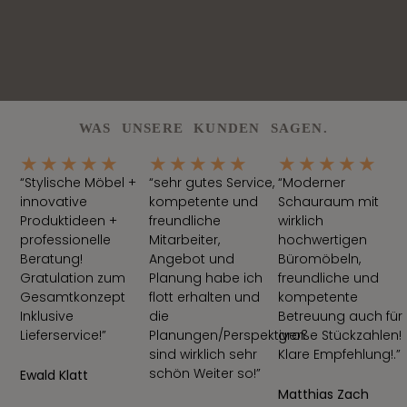
WAS UNSERE KUNDEN SAGEN.
★
★
★
★
★
★
★
★
★
★
★
★
★
★
★
“Stylische Möbel +
“sehr gutes Service,
“Moderner
innovative
kompetente und
Schauraum mit
Produktideen +
freundliche
wirklich
professionelle
Mitarbeiter,
hochwertigen
Beratung!
Angebot und
Büromöbeln,
Gratulation zum
Planung habe ich
freundliche und
Gesamtkonzept
flott erhalten und
kompetente
Inklusive
die
Betreuung auch für
Lieferservice!”
Planungen/Perspektiven
große Stückzahlen!
sind wirklich sehr
Klare Empfehlung!.”
schön Weiter so!”
Ewald Klatt
Matthias Zach