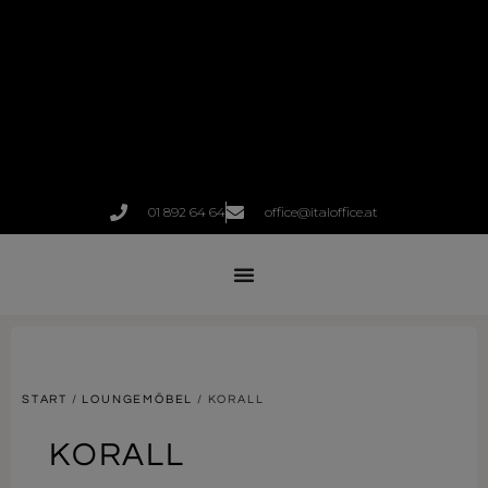
01 892 64 64
office@italoffice.at
START
/
LOUNGEMÖBEL
/ KORALL
KORALL