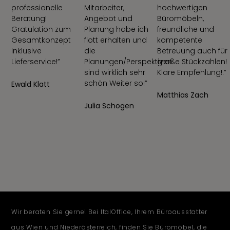
professionelle
Mitarbeiter,
hochwertigen
Beratung!
Angebot und
Büromöbeln,
Gratulation zum
Planung habe ich
freundliche und
Gesamtkonzept
flott erhalten und
kompetente
Inklusive
die
Betreuung auch für
Lieferservice!”
Planungen/Perspektiven
große Stückzahlen!
sind wirklich sehr
Klare Empfehlung!.”
schön Weiter so!”
Ewald Klatt
Matthias Zach
Julia Schogen
Wir beraten Sie gerne! Bei ItalOffice, Ihrem Büroausstatter
aus Wien und Niederösterreich, finden Sie Büromöbel, die