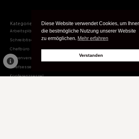
Diese Website verwendet Cookies, um Ihne
Kategorien
Arbeitsplätze
die bestmögliche Nutzung unserer Website
zu ermöglichen.
Mehr erfahren
Schreibtische
Chefbüro
Verstanden
Höhenverstellbare Schreibtische
Chefsessel
Konferenzsessel
Schreibtischstuhl
Loungesessel
Besprechungsraum
Akustikmöbel
Empfangsteke
Warteraum
Loungemöbel