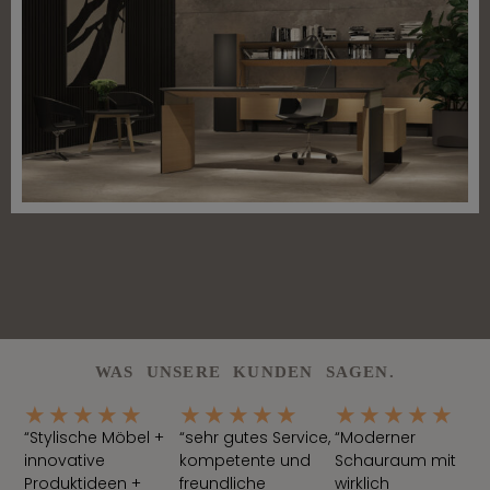
WAS UNSERE KUNDEN SAGEN.
★
★
★
★
★
★
★
★
★
★
★
★
★
★
★
“Stylische Möbel +
“sehr gutes Service,
“Moderner
innovative
kompetente und
Schauraum mit
Produktideen +
freundliche
wirklich