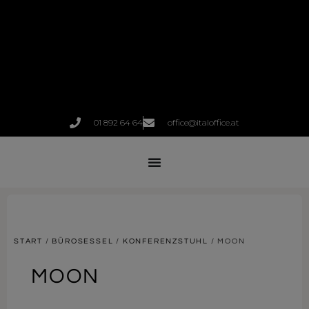
01 892 64 64
office@italoffice.at
START
/
BÜROSESSEL
/
KONFERENZSTUHL
/ MOON
MOON