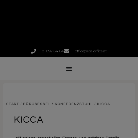
01 892 64 64
office@italoffice.at
START
/
BÜROSESSEL
/
KONFERENZSTUHL
/ KICCA
KICCA