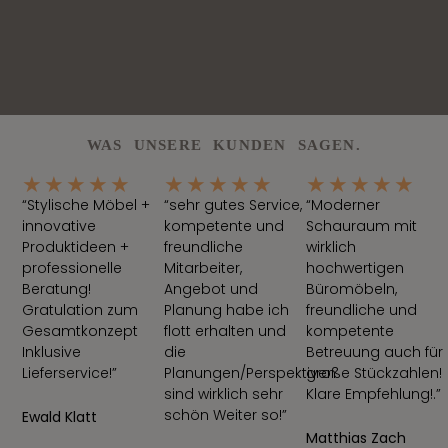
WAS UNSERE KUNDEN SAGEN.
★
★
★
★
★
★
★
★
★
★
★
★
★
★
★
“Stylische Möbel +
“sehr gutes Service,
“Moderner
innovative
kompetente und
Schauraum mit
Produktideen +
freundliche
wirklich
professionelle
Mitarbeiter,
hochwertigen
Beratung!
Angebot und
Büromöbeln,
Gratulation zum
Planung habe ich
freundliche und
Gesamtkonzept
flott erhalten und
kompetente
Inklusive
die
Betreuung auch für
Lieferservice!”
Planungen/Perspektiven
große Stückzahlen!
sind wirklich sehr
Klare Empfehlung!.”
schön Weiter so!”
Ewald Klatt
Matthias Zach