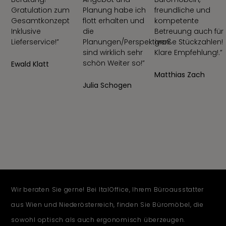
Gratulation zum
Planung habe ich
freundliche und
Gesamtkonzept
flott erhalten und
kompetente
Inklusive
die
Betreuung auch für
Lieferservice!”
Planungen/Perspektiven
große Stückzahlen!
sind wirklich sehr
Klare Empfehlung!.”
schön Weiter so!”
Ewald Klatt
Matthias Zach
Julia Schogen
Wir beraten Sie gerne! Bei ItalOffice, Ihrem Büroausstatter
aus Wien und Niederösterreich, finden Sie Büromöbel, die
sowohl optisch als auch ergonomisch überzeugen.