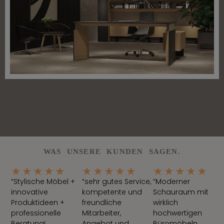
WAS UNSERE KUNDEN SAGEN.
★
★
★
★
★
★
★
★
★
★
★
★
★
★
★
“Stylische Möbel +
“sehr gutes Service,
“Moderner
innovative
kompetente und
Schauraum mit
Produktideen +
freundliche
wirklich
professionelle
Mitarbeiter,
hochwertigen
Beratung!
Angebot und
Büromöbeln,