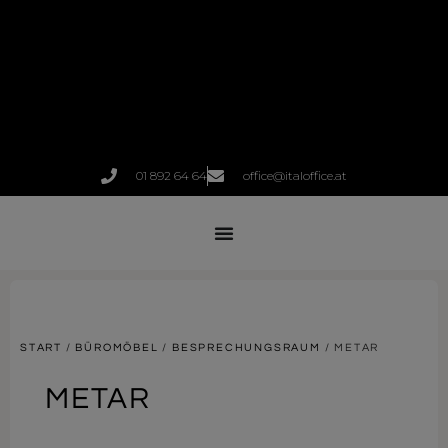
01 892 64 64
office@italoffice.at
START
/
BÜROMÖBEL
/
BESPRECHUNGSRAUM
/ METAR
METAR