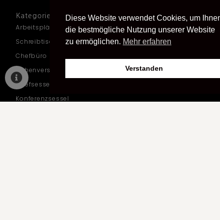
Kategorien
Diese Website verwendet Cookies, um Ihne
Arbeitsplätze
die bestmögliche Nutzung unserer Website
Schreibtische
zu ermöglichen.
Mehr erfahren
Chefbüro
Verstanden
Höhenverstellbare Schreibtische
Chefsessel
Konferenzsessel
Schreibtischstuhl
Loungesessel
Besprechungsraum
Akustikmöbel
Empfangsteke
Warteraum
Loungemöbel
Get Togehter