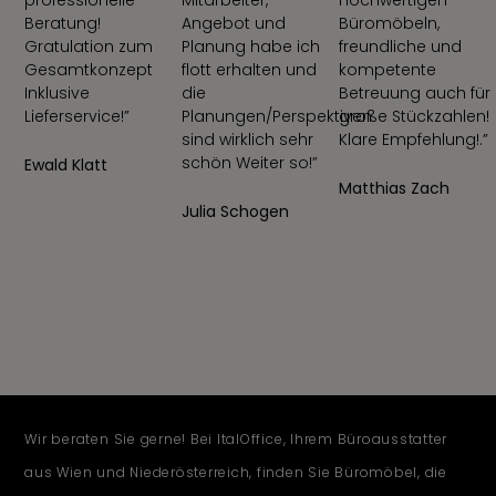
Beratung!
Angebot und
Büromöbeln,
Gratulation zum
Planung habe ich
freundliche und
Gesamtkonzept
flott erhalten und
kompetente
Inklusive
die
Betreuung auch für
Lieferservice!”
Planungen/Perspektiven
große Stückzahlen!
sind wirklich sehr
Klare Empfehlung!.”
schön Weiter so!”
Ewald Klatt
Matthias Zach
Julia Schogen
Wir beraten Sie gerne! Bei ItalOffice, Ihrem Büroausstatter
aus Wien und Niederösterreich, finden Sie Büromöbel, die