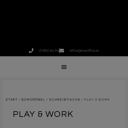
01 892 64 64
office@italoffice.at
START
/
BÜROMÖBEL
/
SCHREIBTISCHE
/ PLAY & WORK
PLAY & WORK