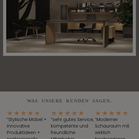
WAS UNSERE KUNDEN SAGEN.
★
★
★
★
★
★
★
★
★
★
★
★
★
★
★
“Stylische Möbel +
“sehr gutes Service,
“Moderner
innovative
kompetente und
Schauraum mit
Produktideen +
freundliche
wirklich
professionelle
Mitarbeiter,
hochwertigen