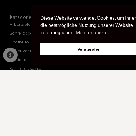
Kategorien
Diese Website verwendet Cookies, um Ihne
Arbeitsplätze
die bestmögliche Nutzung unserer Website
zu ermöglichen.
Mehr erfahren
Schreibtische
Chefbüro
Verstanden
Höhenverstellbare Schreibtische
Chefsessel
Konferenzsessel
Schreibtischstuhl
Loungesessel
Besprechungsraum
Akustikmöbel
Empfangsteke
Warteraum
Loungemöbel